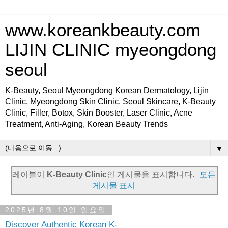
www.koreankbeauty.com
LIJIN CLINIC myeongdong
seoul
K-Beauty, Seoul Myeongdong Korean Dermatology, Lijin
Clinic, Myeongdong Skin Clinic, Seoul Skincare, K-Beauty
Clinic, Filler, Botox, Skin Booster, Laser Clinic, Acne
Treatment, Anti-Aging, Korean Beauty Trends
▼
레이블이
K-Beauty Clinic
인 게시물을 표시합니다.
모든
게시물 표시
2025년 8월 10일 일요일
Discover Authentic Korean K-