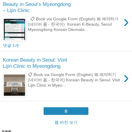
Beauty in Seoul’s Myeongdong
– Lijin Clinic
›
📋 Book via Google Form (English) 📅 예약하기
(네이버 폼 - 한국어) Korean K-Beauty, Seoul
Myeongdong Korean Dermato...
댓글 1개:
Korean Beauty in Seoul: Visit
Lijin Clinic in Myeongdong
›
📋 Book via Google Form (English) 📅 예약하기
(네이버 폼 - 한국어) Korean Beauty in Seoul: Visit
Lijin Clinic in Myeo...
홈
웹 버전 보기
프로필