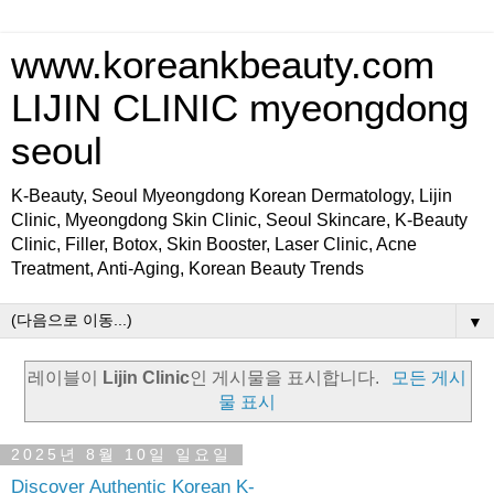
www.koreankbeauty.com
LIJIN CLINIC myeongdong
seoul
K-Beauty, Seoul Myeongdong Korean Dermatology, Lijin
Clinic, Myeongdong Skin Clinic, Seoul Skincare, K-Beauty
Clinic, Filler, Botox, Skin Booster, Laser Clinic, Acne
Treatment, Anti-Aging, Korean Beauty Trends
▼
레이블이
Lijin Clinic
인 게시물을 표시합니다.
모든 게시
물 표시
2025년 8월 10일 일요일
Discover Authentic Korean K-